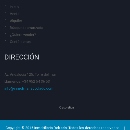
Inicio
Venta
Alquiler
Búsqueda avanzada
¿Quiere vender?
Contáctenos
DIRECCIÓN
Av. Andalucia 125, Torre del mar
Llámenos: +34 952 54 36 53
info@inmobiliariadoblado.com
Ossolution
Copyright © 2016 Inmobiliaria Doblado. Todos los derechos reservados. |