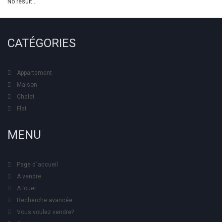
No result...
CATÉGORIES
Appartement
Maison
Chalet
Flat
MENU
Page d´accueil
A vendre
A louer
Recherche avancée
Vous voulez vendre?