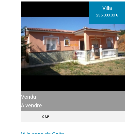
Villa
235.000,00 €
Vendu
A vendre
0 M²