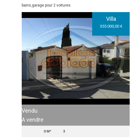
bains,garage pour 2 voitures.
Villa
355.000,00 €
Vendu
A vendre
0 M²
3