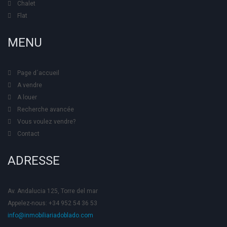
Chalet
Flat
MENU
Page d´accueil
A vendre
A louer
Recherche avancée
Vous voulez vendre?
Contact
ADRESSE
Av. Andalucia 125, Torre del mar
Appelez-nous: +34 952 54 36 53
info@inmobiliariadoblado.com