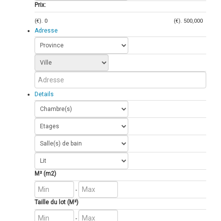
Prix:
(€).
0
(€).
500,000
Adresse
Details
M² (m2)
-
Taille du lot (M²)
-