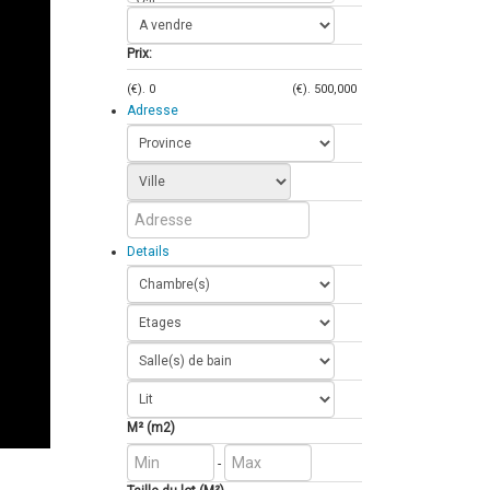
Prix:
(€).
0
(€).
500,000
Adresse
Details
M² (m2)
-