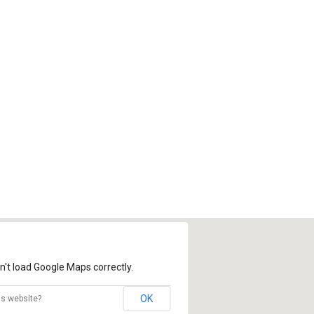
n't load Google Maps correctly.
OK
is website?