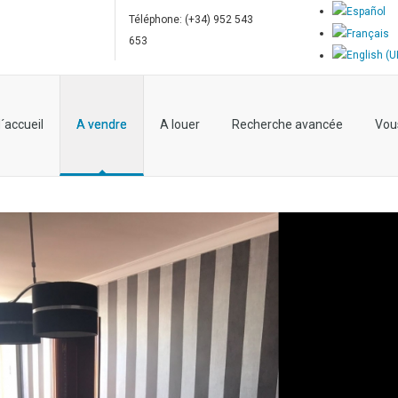
Téléphone: (+34) 952 543
653
´accueil
A vendre
A louer
Recherche avancée
Vou