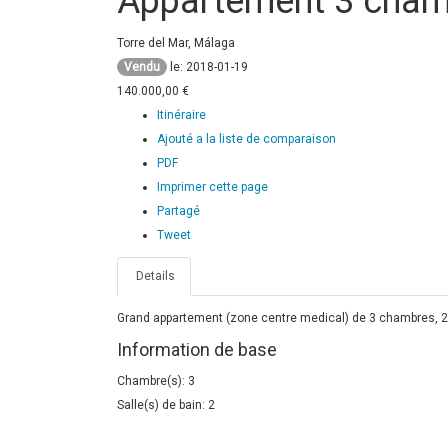
Appartement 3 chamb
Torre del Mar, Málaga
Vendu
le: 2018-01-19
140.000,00 €
Itinéraire
Ajouté a la liste de comparaison
PDF
Imprimer cette page
Partagé
Tweet
Details
Grand appartement (zone centre medical) de 3 chambres, 2 
Information de base
Chambre(s): 3
Salle(s) de bain: 2