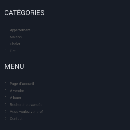
CATÉGORIES
Appartement
Maison
Chalet
Flat
MENU
Page d´accueil
A vendre
A louer
Recherche avancée
Vous voulez vendre?
Contact