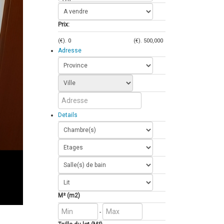
Prix:
(€).
0
(€).
500,000
Adresse
Details
M² (m2)
-