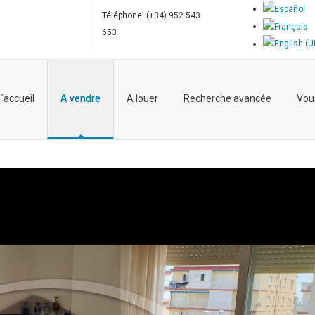
Téléphone: (+34) 952 543
653
´accueil
A vendre
A louer
Recherche avancée
Vou