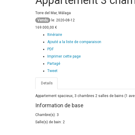
Appartement 3 cham
Torre del Mar, Málaga
Vendu
le: 2020-08-12
169.000,00 €
Itinéraire
Ajouté a la liste de comparaison
PDF
Imprimer cette page
Partagé
Tweet
Details
Appartement spacieux, 3 chambres 2 salles de bains (1 ave
Information de base
Chambre(s): 3
Salle(s) de bain: 2