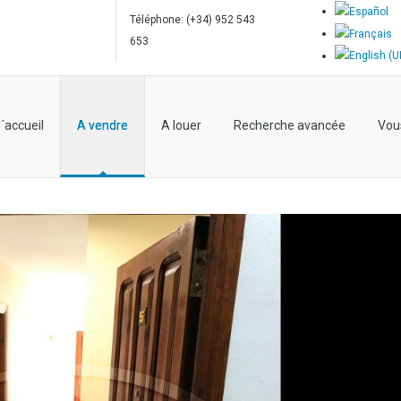
Téléphone: (+34) 952 543
653
´accueil
A vendre
A louer
Recherche avancée
Vou