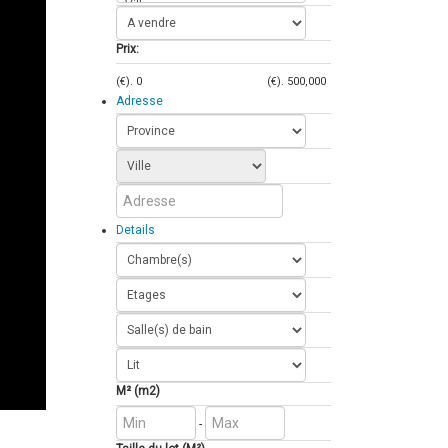
Prix:
(€).
0
(€).
500,000
Adresse
Details
M² (m2)
-