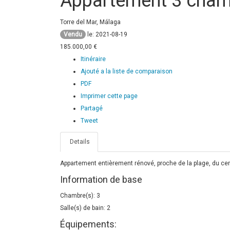
Appartement 3 cha
Torre del Mar, Málaga
Vendu
le: 2021-08-19
185.000,00 €
Itinéraire
Ajouté a la liste de comparaison
PDF
Imprimer cette page
Partagé
Tweet
Details
Appartement entièrement rénové, proche de la plage, du ce
Information de base
Chambre(s): 3
Salle(s) de bain: 2
Équipements: